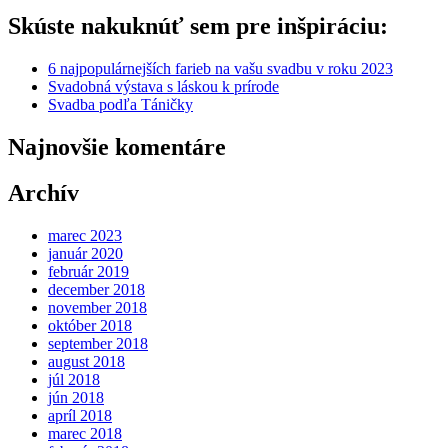
Skúste nakuknúť sem pre inšpiráciu:
6 najpopulárnejších farieb na vašu svadbu v roku 2023
Svadobná výstava s láskou k prírode
Svadba podľa Táničky
Najnovšie komentáre
Archív
marec 2023
január 2020
február 2019
december 2018
november 2018
október 2018
september 2018
august 2018
júl 2018
jún 2018
apríl 2018
marec 2018