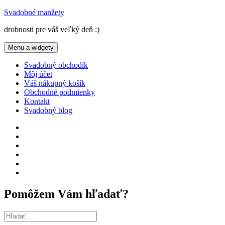
Preskočiť
Svadobné manžety
na
drobnosti pre váš veľký deň :)
obsah
Menu a widgety
Svadobný obchodík
Môj účet
Váš nákupný košík
Obchodné podmienky
Kontakt
Svadobný blog
Svadobný
obchodík
Môj
účet
Váš
nákupný
Obchodné
košík
podmienky
Kontakt
Svadobný
blog
Pomôžem Vám hľadať?
Hľadať: