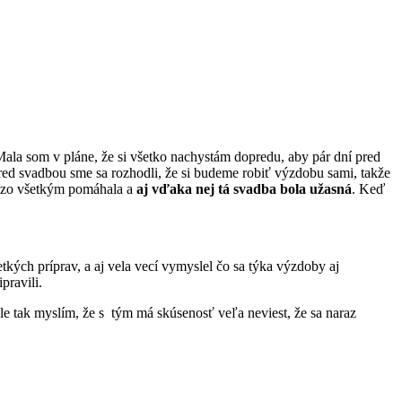
. Mala som v pláne, že si všetko nachystám dopredu, aby pár dní pred
 pred svadbou sme sa rozhodli, že si budeme robiť výzdobu sami, takže
m zo všetkým pomáhala a
aj vďaka nej tá svadba bola užasná
. Keď
tkých príprav, a aj vela vecí vymyslel čo sa týka výzdoby aj
pravili.
le tak myslím, že s tým má skúsenosť veľa neviest, že sa naraz