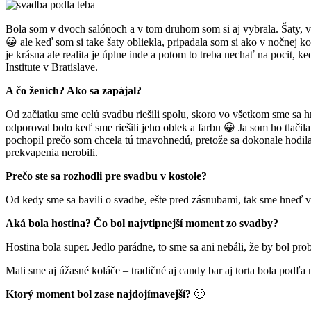
Bola som v dvoch salónoch a v tom druhom som si aj vybrala. Šaty, v
😀 ale keď som si take šaty obliekla, pripadala som si ako v nočnej ko
je krásna ale realita je úplne inde a potom to treba nechať na pocit, keď
Institute v Bratislave.
A čo ženích? Ako sa zapájal?
Od začiatku sme celú svadbu riešili spolu, skoro vo všetkom sme sa h
odporoval bolo keď sme riešili jeho oblek a farbu 😀 Ja som ho tlačil
pochopil prečo som chcela tú tmavohnedú, pretože sa dokonale hodila
prekvapenia nerobili.
Prečo ste sa rozhodli pre svadbu v kostole?
Od kedy sme sa bavili o svadbe, ešte pred zásnubami, tak sme hneď ve
Aká bola hostina? Čo bol najvtipnejší moment zo svadby?
Hostina bola super. Jedlo parádne, to sme sa ani nebáli, že by bol prob
Mali sme aj úžasné koláče – tradičné aj candy bar aj torta bola podľa 
Ktorý moment bol zase najdojímavejší?
🙂