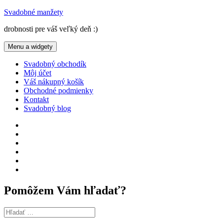
Preskočiť
Svadobné manžety
na
drobnosti pre váš veľký deň :)
obsah
Menu a widgety
Svadobný obchodík
Môj účet
Váš nákupný košík
Obchodné podmienky
Kontakt
Svadobný blog
Svadobný
obchodík
Môj
účet
Váš
nákupný
Obchodné
košík
podmienky
Kontakt
Svadobný
blog
Pomôžem Vám hľadať?
Hľadať: