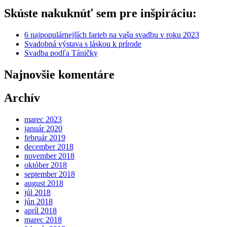
Skúste nakuknúť sem pre inšpiráciu:
6 najpopulárnejších farieb na vašu svadbu v roku 2023
Svadobná výstava s láskou k prírode
Svadba podľa Táničky
Najnovšie komentáre
Archív
marec 2023
január 2020
február 2019
december 2018
november 2018
október 2018
september 2018
august 2018
júl 2018
jún 2018
apríl 2018
marec 2018