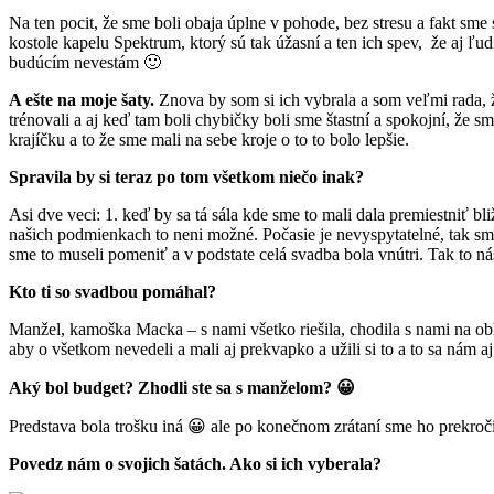
Na ten pocit, že sme boli obaja úplne v pohode, bez stresu a fakt sme 
kostole kapelu Spektrum, ktorý sú tak úžasní a ten ich spev, že aj ľu
budúcím nevestám 🙂
A ešte na moje šaty.
Znova by som si ich vybrala a som veľmi rada, ž
trénovali a aj keď tam boli chybičky boli sme štastní a spokojní, že 
krajíčku a to že sme mali na sebe kroje o to to bolo lepšie.
Spravila by si teraz po tom všetkom niečo inak?
Asi dve veci: 1. keď by sa tá sála kde sme to mali dala premiestniť bl
našich podmienkach to neni možné. Počasie je nevyspytatelné, tak sme
sme to museli pomeniť a v podstate celá svadba bola vnútri. Tak to ná
Kto ti so svadbou pomáhal?
Manžel, kamoška Macka – s nami všetko riešila, chodila s nami na obh
aby o všetkom nevedeli a mali aj prekvapko a užili si to a to sa nám a
Aký bol budget? Zhodli ste sa s manželom? 😀
Predstava bola trošku iná 😀 ale po konečnom zrátaní sme ho prekroči
Povedz nám o svojich šatách. Ako si ich vyberala?