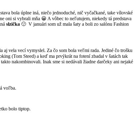
tava bola úplne iná, niečo jednoduché, nič vyčačkané, take vílovské
stne oni si vybrali mňa 😀 A vôbec to neľutujem, niekedy tá predstava
stná
slzička
🙂 V januári som už mala šaty a boli zo salónu Fashion
a aj vela vecí vymyslel. Za čo som bola veľmi rada. Jediné čo trošku
moking (Tom Steed) a keď ma prvýkrát na fotení zbadal v šatách tak
 takto nakombinovali. Inak sme si nedávali žiadne darčeky ani nejaké
ná voľba.
etko bolo tiptop.