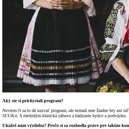
Aký ste si prichystali program?
Neviem či sa to dá nazvať program, ale nemali sme žiadne hry ani nič
SĽUKu. A medzitým klasická zábava a hádzanie kytice a podväzku.
Ukážeš nám výzdobu? Prečo si sa rozhodla práve pre takúto kom