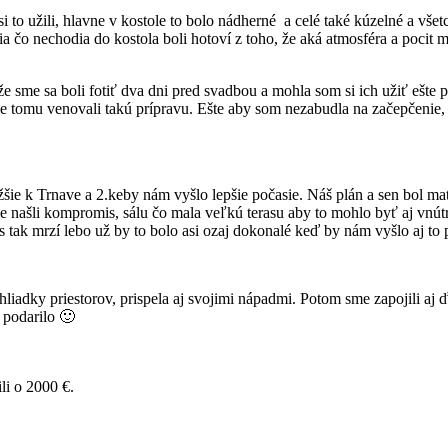
si to užili, hlavne v kostole to bolo nádherné a celé také kúzelné a všet
dia čo nechodia do kostola boli hotoví z toho, že aká atmosféra a pocit
e sme sa boli fotiť dva dni pred svadbou a mohla som si ich užiť ešte
sme tomu venovali takú prípravu. Ešte aby som nezabudla na začepčenie,
ižšie k Trnave a 2.keby nám vyšlo lepšie počasie. Náš plán a sen bol ma
 našli kompromis, sálu čo mala veľkú terasu aby to mohlo byť aj vnútr
s tak mrzí lebo už by to bolo asi ozaj dokonalé keď by nám vyšlo aj to 
liadky priestorov, prispela aj svojimi nápadmi. Potom sme zapojili aj 
j podarilo 🙂
li o 2000 €.