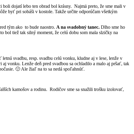
ci boli dojatí lebo ten obrad bol krásny. Najmä preto, že sme mali v
 môže byť pri sobáši v kostole. Takže určite odporúčam všetkým
 pred tým ako to bude naostro.
A na svadobný tanec.
Dlho sme ho
 to bol tiež tak silný moment, že celú dobu som mala slzičky na
ť letnú svadbu, resp. svadbu celú vonku, kludne aj v lese, lenže v
i aj vonku. Lenže deň pred svadbou sa ochladilo a malo aj pršať, tak
počasie. 🙂 Ale žiaľ na to sa nedá spoľahnúť.
ďalších kamošov a rodinu. Rodičov sme sa snažili trošku izolovať,