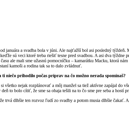
i od januára a svadba bola v júni. Ale najťažší bol asi posledný týždeň
 keďže sú veci ktoré treba riešiť tesne pred svadbou. A asi dva týždne
iac času ale mali sme užasnú pomocníčku – kamarátku Macku, ktorá ná
staní kamoši a rodina tak sa to dalo zvládnuť.
sa ti niečo prihodilo počas príprav na čo možno nerada spomínaš?
i všetko nejak rozplánovať a môj manžel sa tiež aktívne zapájal do vše
 to bolo cítiť, že sme sa obaja tešili na to čo sme pre seba a hostí pri
e trvá dlhšie ten rozvoz ľudí zo svadby a potom musia dlhšie čakať. A