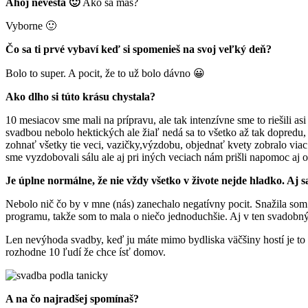
Ahoj nevesta 🙂
Ako sa máš?
Vyborne 🙂
Čo sa ti prvé vybaví keď si spomenieš na svoj veľký deň?
Bolo to super. A pocit, že to už bolo dávno 😀
Ako dlho si túto krásu chystala?
10 mesiacov sme mali na prípravu, ale tak intenzívne sme to riešili as
svadbou nebolo hektických ale žiaľ nedá sa to všetko až tak dopredu,
zohnať všetky tie veci, vazičky,výzdobu, objednať kvety zobralo v
sme vyzdobovali sálu ale aj pri iných veciach nám prišli napomoc aj o
Je úplne normálne, že nie vždy všetko v živote nejde hladko. Aj 
Nebolo nič čo by v mne (nás) zanechalo negatívny pocit. Snažila som s
programu, takže som to mala o niečo jednoduchšie. Aj v ten svadobný deň
Len nevýhoda svadby, keď ju máte mimo bydliska väčšiny hostí je to ž
rozhodne 10 ľudí že chce ísť domov.
A na čo najradšej spomínaš?