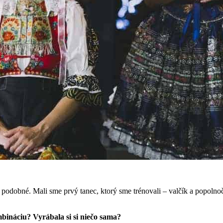
 podobné. Mali sme prvý tanec, ktorý sme trénovali – valčík a popolno
bináciu? Vyrábala si si niečo sama?